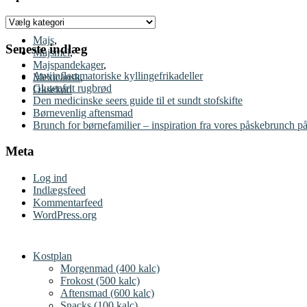
Opskrifter
Majs
,
Seneste indlæg
Majsmel
,
Majspandekager
,
Antiinflammatoriske kyllingefrikadeller
Mexicansk
,
Glutenfrit rugbrød
Oksekød
Den medicinske seers guide til et sundt stofskifte
Børnevenlig aftensmad
Brunch for børnefamilier – inspiration fra vores påskebrunch på
Meta
Log ind
Indlægsfeed
Kommentarfeed
WordPress.org
Kostplan
Morgenmad (400 kalc)
Frokost (500 kalc)
Aftensmad (600 kalc)
Snacks (100 kalc)