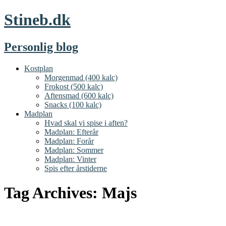
Stineb.dk
Personlig blog
Kostplan
Morgenmad (400 kalc)
Frokost (500 kalc)
Aftensmad (600 kalc)
Snacks (100 kalc)
Madplan
Hvad skal vi spise i aften?
Madplan: Efterår
Madplan: Forår
Madplan: Sommer
Madplan: Vinter
Spis efter årstiderne
Tag Archives:
Majs