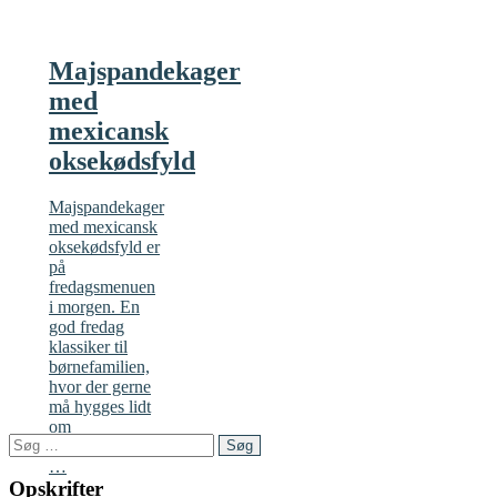
Majspandekager
med
mexicansk
oksekødsfyld
Majspandekager
med mexicansk
oksekødsfyld er
på
fredagsmenuen
i morgen. En
god fredag
klassiker til
børnefamilien,
hvor der gerne
må hygges lidt
om
Søg
aftensmåltidet.
efter:
…
Opskrifter