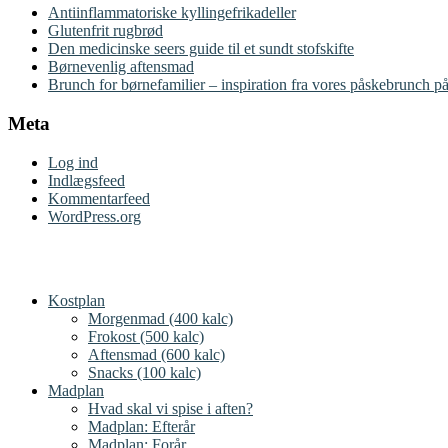
Antiinflammatoriske kyllingefrikadeller
Glutenfrit rugbrød
Den medicinske seers guide til et sundt stofskifte
Børnevenlig aftensmad
Brunch for børnefamilier – inspiration fra vores påskebrunch på
Meta
Log ind
Indlægsfeed
Kommentarfeed
WordPress.org
Kostplan
Morgenmad (400 kalc)
Frokost (500 kalc)
Aftensmad (600 kalc)
Snacks (100 kalc)
Madplan
Hvad skal vi spise i aften?
Madplan: Efterår
Madplan: Forår