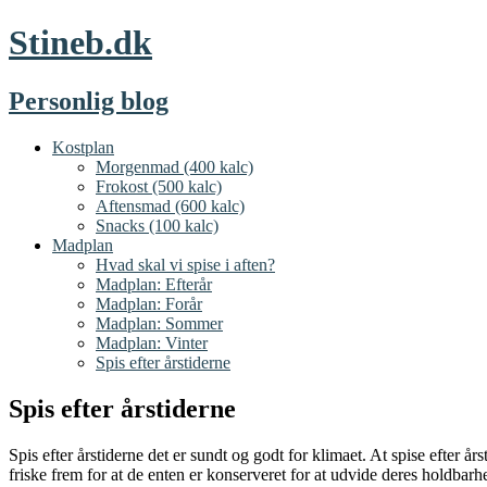
Stineb.dk
Personlig blog
Kostplan
Morgenmad (400 kalc)
Frokost (500 kalc)
Aftensmad (600 kalc)
Snacks (100 kalc)
Madplan
Hvad skal vi spise i aften?
Madplan: Efterår
Madplan: Forår
Madplan: Sommer
Madplan: Vinter
Spis efter årstiderne
Spis efter årstiderne
Spis efter årstiderne det er sundt og godt for klimaet. At spise efter års
friske frem for at de enten er konserveret for at udvide deres holdbarhe