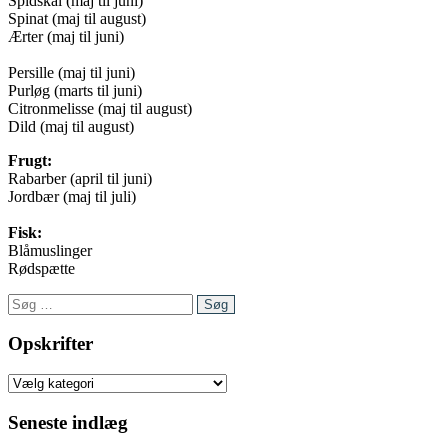
Spidskål (maj til juni)
Spinat (maj til august)
Ærter (maj til juni)
Persille (maj til juni)
Purløg (marts til juni)
Citronmelisse (maj til august)
Dild (maj til august)
Frugt:
Rabarber (april til juni)
Jordbær (maj til juli)
Fisk:
Blåmuslinger
Rødspætte
Søg
efter:
Opskrifter
Opskrifter
Seneste indlæg