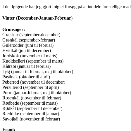
I det følgende har jeg gjort mig et forsøg på at inddele forskellige madv
Vinter (December-Januar-Februar)
Grønsager:
Græskar (september-december)
Grønkål (september-februar)
Gulerødder (juni til februar)
Hvidkål (juli til december)
Jordskok (november til marts)
Knoldselleri (september til marts)
Kålrabi (januar til februar)
Løg (januar til februar, maj til oktober)
Pastinak (oktober til april)
Peberrod (november til december)
Persillerod (september til april)
Porre (januar-februar, maj til oktober)
Rosenkål (november til februar)
Rødbede (september til marts)
Rødkål (september til december)
Ræddike (september til januar)
Savojkål (november til februar)
Frugt: