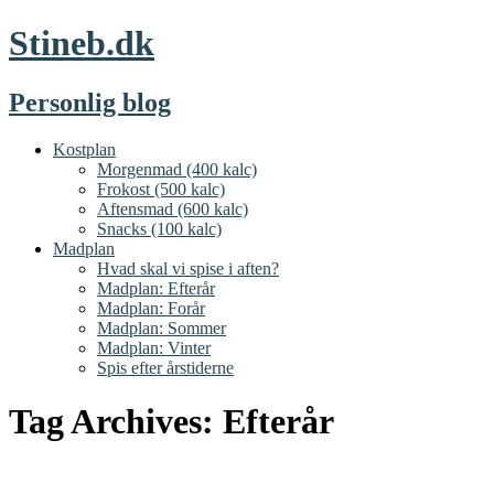
Stineb.dk
Personlig blog
Kostplan
Morgenmad (400 kalc)
Frokost (500 kalc)
Aftensmad (600 kalc)
Snacks (100 kalc)
Madplan
Hvad skal vi spise i aften?
Madplan: Efterår
Madplan: Forår
Madplan: Sommer
Madplan: Vinter
Spis efter årstiderne
Tag Archives:
Efterår