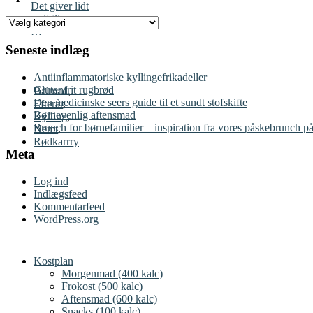
Det giver lidt
sødt til suppen.
Opskrifter
…
Seneste indlæg
Antiinflammatoriske kyllingefrikadeller
Glutenfrit rugbrød
Bålmad
,
Den medicinske seers guide til et sundt stofskifte
Efterår
,
Børnevenlig aftensmad
Kylling
,
Brunch for børnefamilier – inspiration fra vores påskebrunch på
Nemt
,
Rødkarrry
Meta
Log ind
Indlægsfeed
Kommentarfeed
WordPress.org
Kostplan
Morgenmad (400 kalc)
Frokost (500 kalc)
Aftensmad (600 kalc)
Snacks (100 kalc)