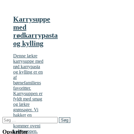
Karrysuppe
med
rødkarrypasta
og kylling
Denne lækre
karrysuppe med
rød karrypasta
og kylling er en
af
børnefamiliens
favoritter.
Karrysuppen er
fyldt med smag
og lækre
grønsager. Vi
hakker en
Søg
mango i tern og
efter:
kommer oveni
Opskrifter
karrysuppen.