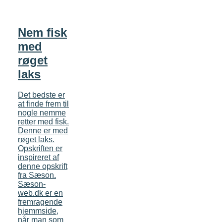
Nem fisk
med
røget
laks
Det bedste er
at finde frem til
nogle nemme
retter med fisk.
Denne er med
røget laks.
Opskriften er
inspireret af
denne opskrift
fra Sæson.
Sæson-
web.dk er en
fremragende
hjemmside,
når man som