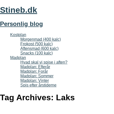
Stineb.dk
Personlig blog
Kostplan
Morgenmad (400 kalc)
Frokost (500 kalc)
Aftensmad (600 kalc)
Snacks (100 kalc)
Madplan
Hvad skal vi spise i aften?
Madplan: Efterår
Madplan: Forår
Madplan: Sommer
Madplan: Vinter
Spis efter årstiderne
Tag Archives:
Laks