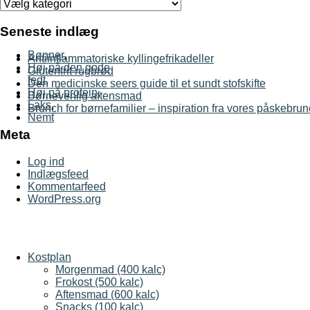
Opskrifter
Seneste indlæg
Bønner
,
Antiinflammatoriske kyllingefrikadeller
Høj på den gode
Glutenfrit rugbrød
fedt
,
Den medicinske seers guide til et sundt stofskifte
Høj på protein
,
Børnevenlig aftensmad
Laks
,
Brunch for børnefamilier – inspiration fra vores påskebru
Nemt
Meta
Log ind
Indlægsfeed
Kommentarfeed
WordPress.org
Kostplan
Morgenmad (400 kalc)
Frokost (500 kalc)
Aftensmad (600 kalc)
Snacks (100 kalc)