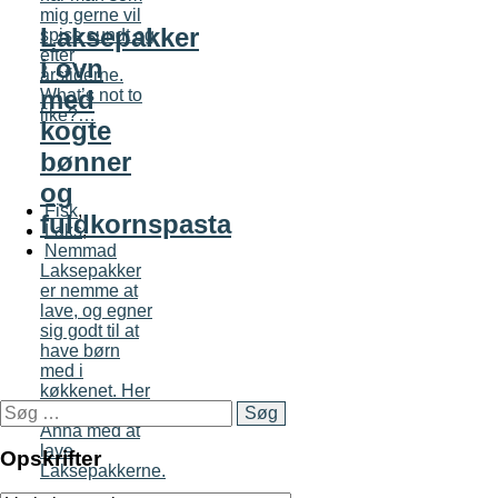
mig gerne vil
Laksepakker
spise sundt og
efter
i ovn
årstiderne.
med
What’s not to
like?…
kogte
bønner
og
Fisk
,
fuldkornspasta
Laks
,
Nemmad
Laksepakker
er nemme at
lave, og egner
sig godt til at
have børn
med i
køkkenet. Her
Søg
til aften hjalp
efter:
Anna med at
lave
Opskrifter
Laksepakkerne.
…