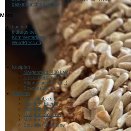
påskebrunch på landet
Meta
Log ind
Indlægsfeed
Kommentarfeed
WordPress.org
Kostplan
Morgenmad (400 kalc)
Frokost (500 kalc)
Aftensmad (600 kalc)
Snacks (100 kalc)
Madplan
Hvad skal vi spise i aften?
Madplan: Efterår
Madplan: Forår
Madplan: Sommer
Madplan: Vinter
Spis efter årstiderne