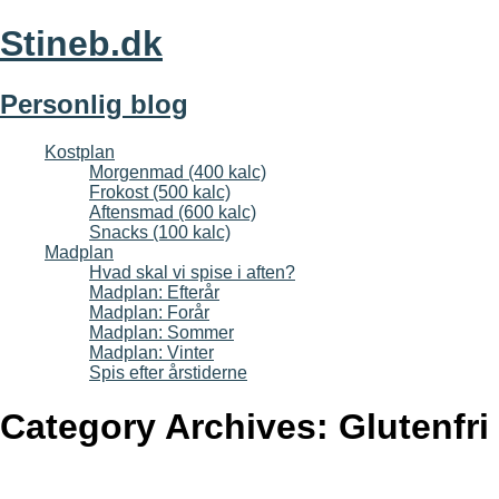
Stineb.dk
Personlig blog
Kostplan
Morgenmad (400 kalc)
Frokost (500 kalc)
Aftensmad (600 kalc)
Snacks (100 kalc)
Madplan
Hvad skal vi spise i aften?
Madplan: Efterår
Madplan: Forår
Madplan: Sommer
Madplan: Vinter
Spis efter årstiderne
Category Archives:
Glutenfri