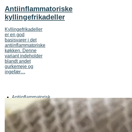
Antiinflammatoriske
kyllingefrikadeller
Kyllingefrikadeller
er en god
basisvarer i det
antiinflammatoriske
køkken. Denne
variant indeholder
blandt andet
gurkemeje og
ingefær…
Antiinflammatorisk
kost
,
Glutenfri
,
Høj på protein
,
Kyllingefrikadeller
,
Sundhed
,
Sundmad