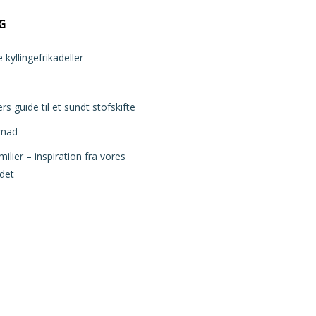
G
kyllingefrikadeller
s guide til et sundt stofskifte
smad
ilier – inspiration fra vores
det