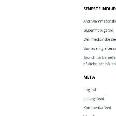
SENESTE INDLÆ
Antiinflammatoriske 
Glutenfrit rugbrød
Den medicinske seer
Børnevenlig aften
Brunch for børnefam
påskebrunch på lan
META
Log ind
Indlægsfeed
Kommentarfeed