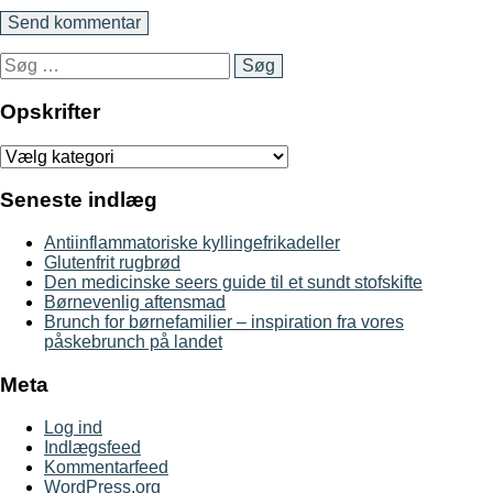
Søg
efter:
Opskrifter
Opskrifter
Seneste indlæg
Antiinflammatoriske kyllingefrikadeller
Glutenfrit rugbrød
Den medicinske seers guide til et sundt stofskifte
Børnevenlig aftensmad
Brunch for børnefamilier – inspiration fra vores
påskebrunch på landet
Meta
Log ind
Indlægsfeed
Kommentarfeed
WordPress.org