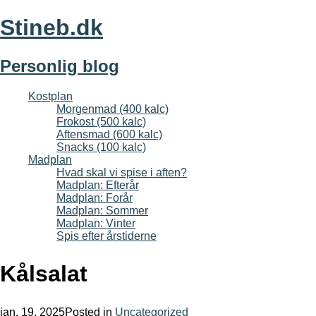
Stineb.dk
Personlig blog
Kostplan
Morgenmad (400 kalc)
Frokost (500 kalc)
Aftensmad (600 kalc)
Snacks (100 kalc)
Madplan
Hvad skal vi spise i aften?
Madplan: Efterår
Madplan: Forår
Madplan: Sommer
Madplan: Vinter
Spis efter årstiderne
Kålsalat
jan, 19, 2025
Posted in
Uncategorized